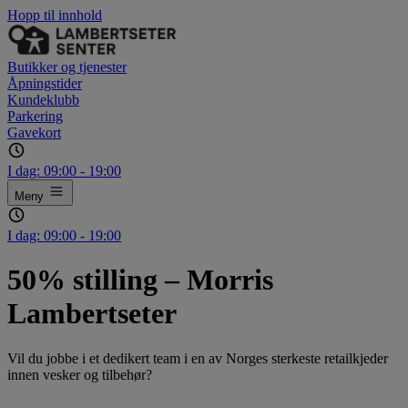
Hopp til innhold
Butikker og tjenester
Åpningstider
Kundeklubb
Parkering
Gavekort
I dag:
09:00 - 19:00
Meny
I dag:
09:00 - 19:00
50% stilling – Morris
Lambertseter
Vil du jobbe i et dedikert team i en av Norges sterkeste retailkjeder
innen vesker og tilbehør?