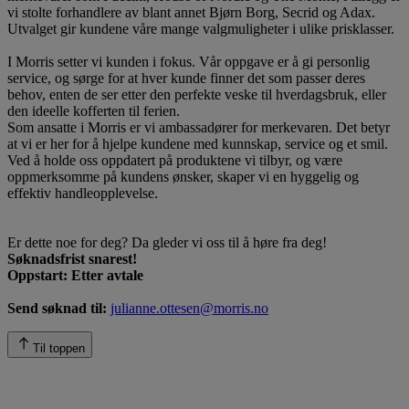
vi stolte forhandlere av blant annet Bjørn Borg, Secrid og Adax.
Utvalget gir kundene våre mange valgmuligheter i ulike prisklasser.
I Morris setter vi kunden i fokus. Vår oppgave er å gi personlig
service, og sørge for at hver kunde finner det som passer deres
behov, enten de ser etter den perfekte veske til hverdagsbruk, eller
den ideelle kofferten til ferien.
Som ansatte i Morris er vi ambassadører for merkevaren. Det betyr
at vi er her for å hjelpe kundene med kunnskap, service og et smil.
Ved å holde oss oppdatert på produktene vi tilbyr, og være
oppmerksomme på kundens ønsker, skaper vi en hyggelig og
effektiv handleopplevelse.
Er dette noe for deg? Da gleder vi oss til å høre fra deg!
Søknadsfrist snarest!
Oppstart: Etter avtale
Send søknad til:
julianne.ottesen@morris.no
Til toppen