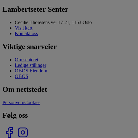
Lambertseter Senter
Cecilie Thoresens vei 17-21, 1153 Oslo
Vis i kart
Kontakt oss
Viktige snarveier
Om senteret
Ledige stillinger
OBOS Eiendom
OBOS
Om nettstedet
Personvern
Cookies
Følg oss