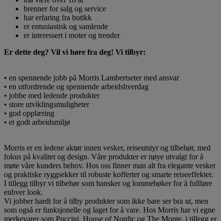
brenner for salg og service
har erfaring fra butikk
er entusiastisk og samlende
er interessert i moter og trender
Er dette deg? Vil vi høre fra deg! Vi tilbyr:
• en spennende jobb på Morris Lambertseter med ansvar
• en utfordrende og spennende arbeidshverdag
• jobbe med ledende produkter
• store utviklingsmuligheter
• god opplæring
• et godt arbeidsmiljø
Morris er en ledene aktør innen vesker, reiseutstyr og tilbehør, med
fokus på kvalitet og design. Våre produkter er nøye utvalgt for å
møte våre kunders behov. Hos oss finner man alt fra elegante vesker
og praktiske ryggsekker til robuste kofferter og smarte reiseeffekter.
I tillegg tilbyr vi tilbehør som hansker og lommebøker for å fullføre
enhver look.
Vi jobber hardt for å tilby produkter som ikke bare ser bra ut, men
som også er funksjonelle og laget for å vare. Hos Morris har vi egne
merkevarer som Puccini, House of Nordic og The Monte, i tillegg er