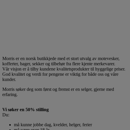
Morris er en norsk butikkjede med et stort utvalg av motevesker,
kofferter, bager, sekker og tilbehør fra flere kjente merkevarer.
Vår visjon er å tilby kundene kvalitetsprodukter til hyggelige priser.
God kvalitet og verdi for pengene er viktig for både oss og våre
kunder.
Morris søker deg som først og fremst er en selger, gjerne med
erfaring.
Vi søker en 50% stilling
Du:
må kunne jobbe dag, kvelder, helger, ferier
må være over 18 år