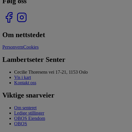
Følg oss
Om nettstedet
Personvern
Cookies
Lambertseter Senter
Cecilie Thoresens vei 17-21, 1153 Oslo
Vis i kart
Kontakt oss
Viktige snarveier
Om senteret
Ledige stillinger
OBOS Eiendom
OBOS