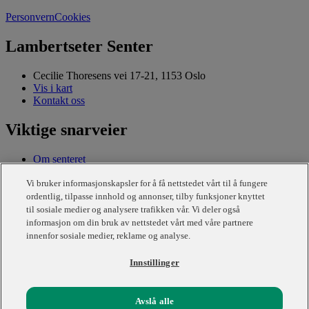
Personvern
Cookies
Lambertseter Senter
Cecilie Thoresens vei 17-21, 1153 Oslo
Vis i kart
Kontakt oss
Viktige snarveier
Om senteret
Ledige stillinger
OBOS Eiendom
Vi bruker informasjonskapsler for å få nettstedet vårt til å fungere
OBOS
ordentlig, tilpasse innhold og annonser, tilby funksjoner knyttet
til sosiale medier og analysere trafikken vår. Vi deler også
Om nettstedet
informasjon om din bruk av nettstedet vårt med våre partnere
innenfor sosiale medier, reklame og analyse.
Personvern
Cookies
Innstillinger
Følg oss
Avslå alle