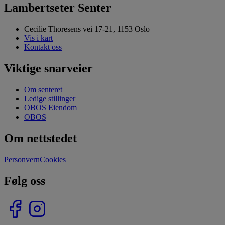
Lambertseter Senter
Cecilie Thoresens vei 17-21, 1153 Oslo
Vis i kart
Kontakt oss
Viktige snarveier
Om senteret
Ledige stillinger
OBOS Eiendom
OBOS
Om nettstedet
Personvern
Cookies
Følg oss