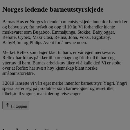
Norges ledende barneutstyrskjede
Barnas Hus er Norges ledende barneutstyrskjede innenfor barneklær
og babyutstyr, fra nyfødt og opp til 10 år. Vi forhandler kjente
merkevarer som Bugaboo, Emmaljunga, Stokke, Babyjogger,
BeSafe, Cybex, Maxi-Cosi, Reima, Joha, Voksi, Ergobaby,
BabyBjörn og Philips Avent for å nevne noen.
Merket Reflex som lager klær til barn, er vår egen merkevare.
Reflex har fokus på klær til barnehage og fritid: ull til barn og
yttertøy til barn. Barnas arbeidstøy liker vi å kalle det! Vi er stolte
over at Reflex har svært høy kjennskap blant norske
småbarnsforeldre.
I 2019 lanserte vi vårt eget merke innenfor barneutstyr: Yngri. Yngri
spesialiserer seg på produkter som barnevogner og reisetriller,
tilbehør til vogner, matstoler og reisesenger.
Til toppen