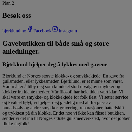
Plan 2
Besøk oss
bjorklund.no
Facebook
Instagram
Gavebutikken til både små og store
anledninger.
Bjørklund hjelper deg å lykkes med gavene
Bjørklund er Norges største klokke- og smykkekjede. En gave fra
gullsmeden, eller lykkesmeden Bjørklund, er et minne som varer.
Vårt mål er å tilby deg som kunde et stort utvalg av smykker og
klokker fra kjente merker. Vår filosofi har hele tiden vært klar: Vi
skal være en smykke- og klokkekjede for folk flest. Vi setter service
og kvalitet høyt, vi hjelper deg gladelig med alt fra puss av
bunadssølv og andre smykker, gravering, reparasjoner, batteriskift
og trykktest på din klokke. Er det noe vi ikke kan fikse i butikken,
sender vi det inn til Norges største gullsmedverksted, hvor det jobber
flinke fagfolk!