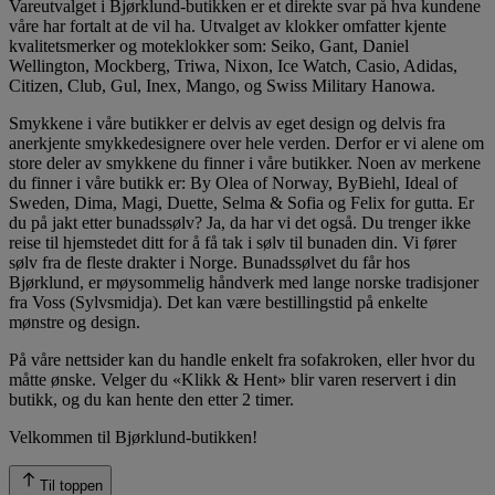
Vareutvalget i Bjørklund-butikken er et direkte svar på hva kundene
våre har fortalt at de vil ha. Utvalget av klokker omfatter kjente
kvalitetsmerker og moteklokker som: Seiko, Gant, Daniel
Wellington, Mockberg, Triwa, Nixon, Ice Watch, Casio, Adidas,
Citizen, Club, Gul, Inex, Mango, og Swiss Military Hanowa.
Smykkene i våre butikker er delvis av eget design og delvis fra
anerkjente smykkedesignere over hele verden. Derfor er vi alene om
store deler av smykkene du finner i våre butikker. Noen av merkene
du finner i våre butikk er: By Olea of Norway, ByBiehl, Ideal of
Sweden, Dima, Magi, Duette, Selma & Sofia og Felix for gutta. Er
du på jakt etter bunadssølv? Ja, da har vi det også. Du trenger ikke
reise til hjemstedet ditt for å få tak i sølv til bunaden din. Vi fører
sølv fra de fleste drakter i Norge. Bunadssølvet du får hos
Bjørklund, er møysommelig håndverk med lange norske tradisjoner
fra Voss (Sylvsmidja). Det kan være bestillingstid på enkelte
mønstre og design.
På våre nettsider kan du handle enkelt fra sofakroken, eller hvor du
måtte ønske. Velger du «Klikk & Hent» blir varen reservert i din
butikk, og du kan hente den etter 2 timer.
Velkommen til Bjørklund-butikken!
Til toppen