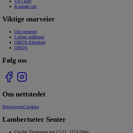
Vis i kart
Kontakt oss
Viktige snarveier
Om senteret
Ledige stillinger
OBOS Eiendom
OBOS
Følg oss
Om nettstedet
Personvern
Cookies
Lambertseter Senter
Cecilie Thoresens vei 17-21, 1153 Oslo