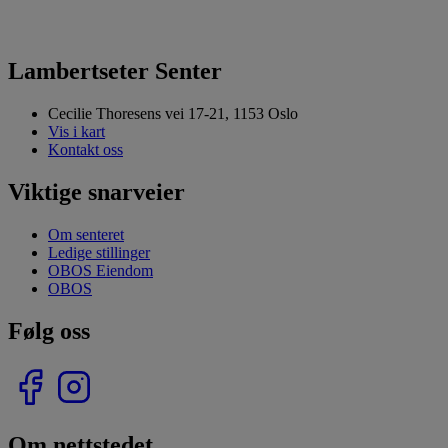
Lambertseter Senter
Cecilie Thoresens vei 17-21, 1153 Oslo
Vis i kart
Kontakt oss
Viktige snarveier
Om senteret
Ledige stillinger
OBOS Eiendom
OBOS
Følg oss
Om nettstedet